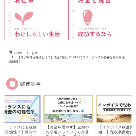
HOME
お金
【電子帳簿保存法とは？】改正内容と2024年にフリーランスが必要な対応を徹
底解説！
関連記事
税務
【お金を増やす】主婦の
【インボイス制度開
【フリ
をつ
お小遣いっていくらが妥
始！】免税事業者はどう
調査の