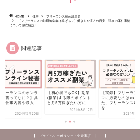
HOME
仕事
フリーランス動画編集者
【フリーランスの動画編集者は稼げる？】働き方や収入の目安、現在の案件事情
について徹底解説！
関連記事
フリーランスのオンラ
【初心者でもOK】副業
【実録】フリーラン
ン秘書ってなに？】具
(複業)する際のポイント
マに必要なのは○○だ
的な仕事内容や収入
と月5万稼ぎたい方に...
た。フリーランス寿
.
を...
2024年8月17日
2024年5月20日
2024年1
プライバシーポリシー・免責事項